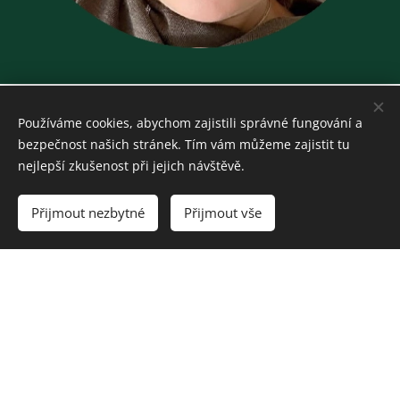
Používáme cookies, abychom zajistili správné fungování a
Jak setkání probíhá:
bezpečnost našich stránek. Tím vám můžeme zajistit tu
nejlepší zkušenost při jejich návštěvě.
Přijmout nezbytné
Přijmout vše
Vstupte do prostoru, kde se můžete na chvíli zastavit a
opravdu se zaposlouchat do sebe. Do prostoru, kde nic
nemusíte a kde vaše tělo může konečně promluvit.
Vaše tělo v sobě nese příběhy, které nebyly vysloveny.
Emoce, které neměly prostor být prožity. Napětí, které
si pamatuje. Na tomto workshopu se k němu začnete
vracet – jemně, vědomě a s respektem. Skrze ztišení,
dech a citlivé vnímání začnete číst své tělo jako mapu.