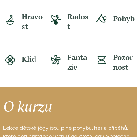
Hravo
Rados
Pohyb
st
t
Fanta
Pozor
Klid
zie
nost
O kurzu
Lekce dětské jógy jsou plné pohybu, her a příběhů,
které děti přirozeně vtahují do světa jógy. Společně