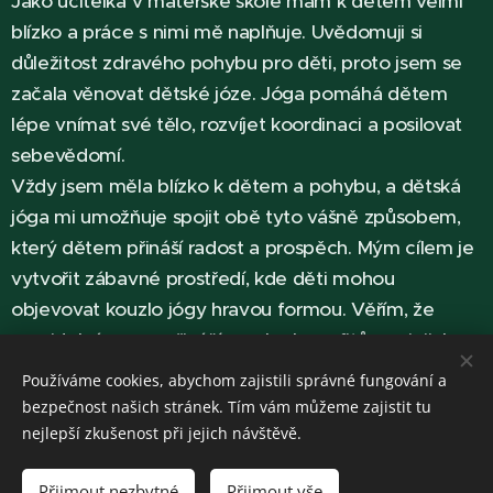
Jako učitelka v mateřské škole mám k dětem velmi
blízko a práce s nimi mě naplňuje. Uvědomuji si
důležitost zdravého pohybu pro děti, proto jsem se
začala věnovat dětské józe. Jóga pomáhá dětem
lépe vnímat své tělo, rozvíjet koordinaci a posilovat
sebevědomí.
Vždy jsem měla blízko k dětem a pohybu, a dětská
jóga mi umožňuje spojit obě tyto vášně způsobem,
který dětem přináší radost a prospěch. Mým cílem je
vytvořit zábavné prostředí, kde děti mohou
objevovat kouzlo jógy hravou formou. Věřím, že
pravidelná praxe přináší mnoho benefitů pro jejich
fyzický i duševní rozvoj.
Používáme cookies, abychom zajistili správné fungování a
bezpečnost našich stránek. Tím vám můžeme zajistit tu
nejlepší zkušenost při jejich návštěvě.
Přijmout nezbytné
Přijmout vše