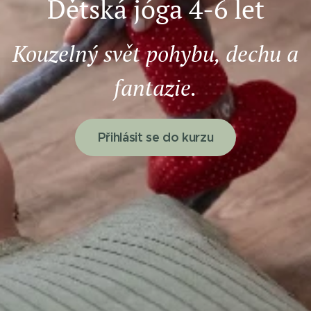
Dětská jóga 4-6 let
Kouzelný svět pohybu, dechu a
fantazie.
Přihlásit se do kurzu