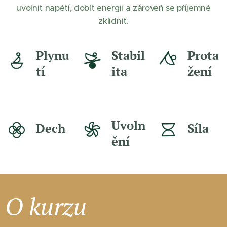
uvolnit napětí, dobít energii a zároveň se příjemně
zklidnit.
Plynu
Stabil
Prota
tí
ita
žení
Uvoln
Dech
Síla
ění
O kurzu