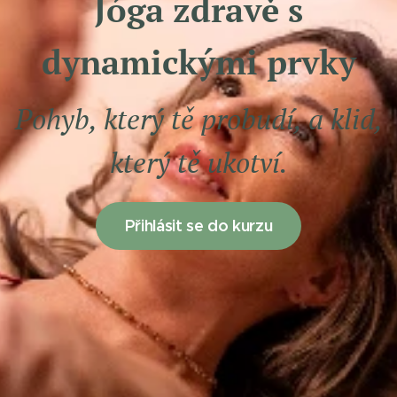
Jóga zdravě s
dynamickými prvky
Pohyb, který tě probudí, a klid,
který tě ukotví.
Přihlásit se do kurzu