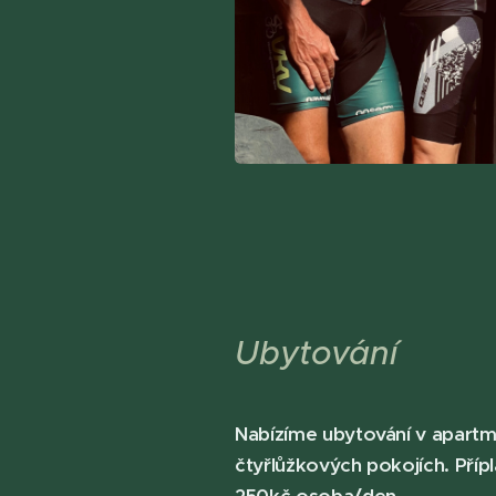
Ubytování
Nabízíme ubytování v apar
čtyřlůžkových pokojích. Příp
250kč osoba/den.