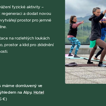
ážení fyzické aktivity –
t regeneraci a dodat novou
 vytvářejí prostor pro jemné
 dne.
ace na rozlehlých loukách
o, prostor a klid pro zklidnění
osti.
ess máme domluvený ve
výhledem na Alpy.
Hotel
5 €)