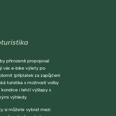
oturistika
aby přirozeně propojoval
í vás e-bike výlety po
lomit (příplatek za zapůjčení
ká turistika s možností volby
í kondice i lehčí výšlapy s
ými výhledy.
ky si můžete vybrat mezi