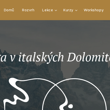
Domů
Rozvrh
Lekce
Kurzy
Workshopy
a v italských Dolomi