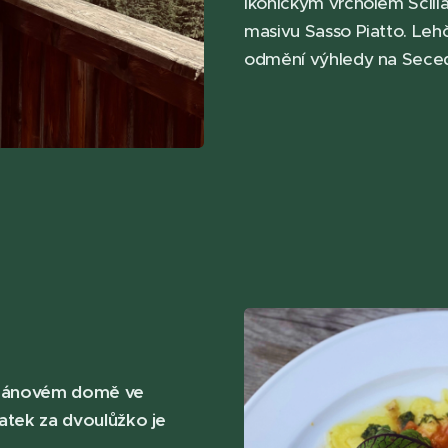
ikonickým vrcholem Scil
masivu Sasso Piatto. Lehč
odmění výhledy na Secedu
tmánovém domě ve
latek za dvoulůžko je