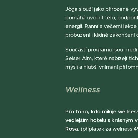
Jóga slouží jako přirozené vyv
pomáhá uvolnit tělo, podpoři
energii. Ranní a večerní lekce
probuzení i klidné zakončení
Součástí programu jsou medit
Seiser Alm, které nabízejí tich
mysli a hlubší vnímání přítomn
Wellness
Pro toho, kdo miluje welln
vedlejším hotelu s krásným 
Rosa.
(příplatek za welness 4