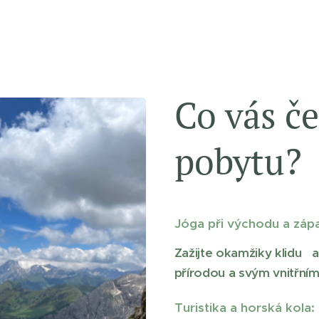
Co vás č
pobytu
Jóga při východu a záp
Zažijte okamžiky klidu a
přírodou a svým vnitřním
Turistika a horská kola: