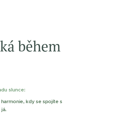
eká během
?
adu slunce:
 harmonie, kdy se spojíte s
 já.