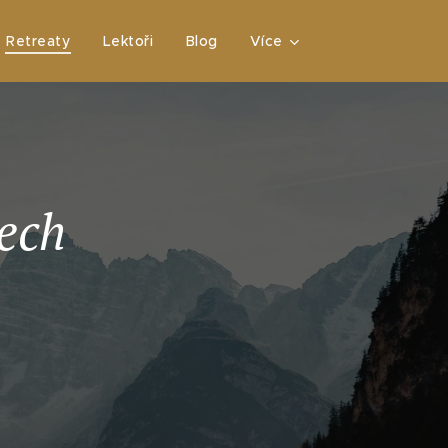
Retreaty
Lektoři
Blog
Více
tech