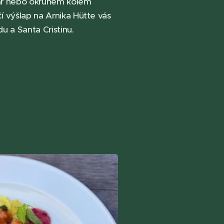
iar nebo okruhem kolem
í výšlap na Arnika Hütte vás
 a Santa Cristinu.