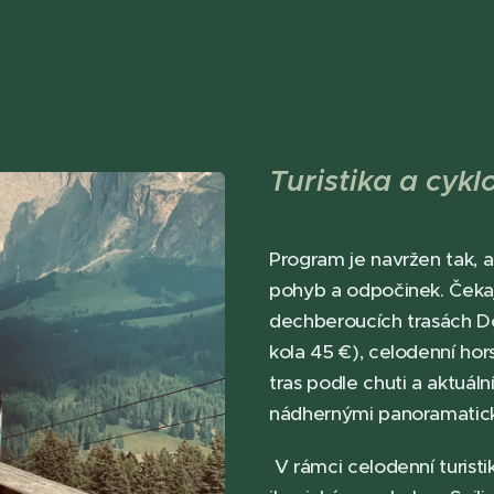
Turistika a cykl
Program je navržen tak, 
pohyb a odpočinek. Čekaj
dechberoucích trasách Do
kola 45 €), celodenní hors
tras podle chuti a aktuáln
nádhernými panoramatick
V rámci celodenní turisti